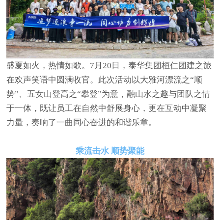
盛夏如火，热情如歌。
7月20日，泰华集团桓仁团建之旅
在欢声笑语中圆满收官。此次活动以大雅河漂流之“顺
势”、五女山登高之“攀登”为意，融山水之趣与团队之情
于一体，既让员工在自然中舒展身心，更在互动中凝聚
力量，奏响了一曲同心奋进的和谐乐章。
乘流击水 顺势聚能