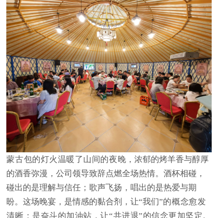
蒙古包的灯火温暖了山间的夜晚
，
浓郁的烤羊香与醇厚
的酒香弥漫，公司领导致辞点燃全场热情
。
酒杯相碰，
碰出的是理解与信任；歌声飞扬，唱出的是热爱与期
盼。这场晚宴，是
情感的黏合剂
，让
“
我们
”
的概念愈发
清晰；是奋斗的加油站，让
“共进退”的信念更加坚定。