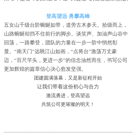
登高望远 勇攀高峰
五女山千级台阶
蜿蜒如带，
道
旁古木参天。拾级而上，
山路蜿蜒却挡不住前行的脚步。
谈笑声、加油声
山谷中
回荡
，
一路攀登，团队的力量在一步一阶中悄然彰
显。
“南天门”远眺江山如画，“点将台”激荡万丈豪
迈，“百尺竿头，更进一步”的信念油然而生，书写公司
更加辉煌的篇章信心决心愈发坚强。
团建圆满落幕，又是新征程开始
让我们带着这份初心与合力
激流勇进，登高望远
共筑公司更璀璨的明天！