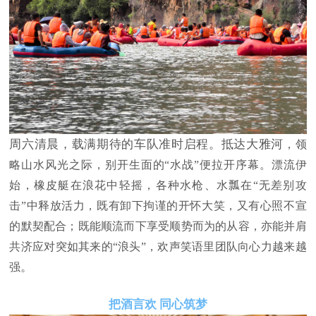
周六清晨，载满期待的车队准时启程。抵达大雅河
，领
略山水风光之际
，别开生面的
“水战”
便
拉开序幕。漂流伊
始，橡皮艇在浪花中轻摇，
各种
水枪、水瓢在
“
无差别攻
击
”
中释放活力
，既有
卸下拘谨的开怀大笑
，又有
心照不宣
的默契配合
；
既能顺流而下享受顺势而为的从容，亦能并肩
共济应对突如其来的
“
浪头
”，
欢声笑语里团队向心力
越来越
。
强
把酒言欢 同心筑梦