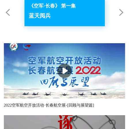
《空军·长春》 第一集
《空军
蓝天阅兵
空中蛟
2022空军航空开放活动·长春航空展-[回顾与展望篇]