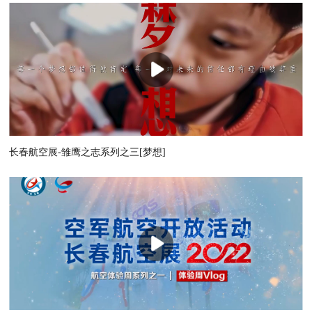
长春航空展-雏鹰之志系列之三[梦想]