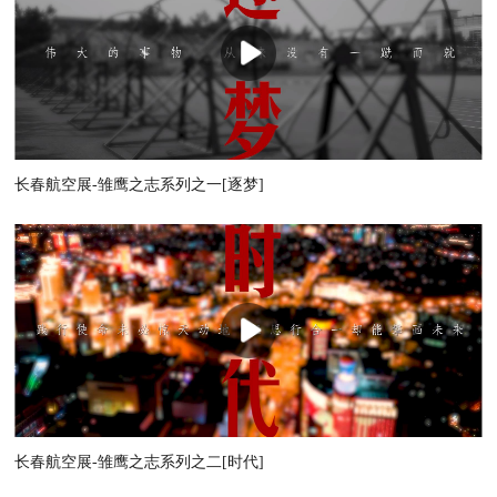
长春航空展-雏鹰之志系列之一[逐梦]
长春航空展-雏鹰之志系列之二[时代]