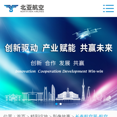
位置：
首页
> 精彩绽放 >
影像故事
>
长春航空展-航空体验周系列之三-[携手同行]