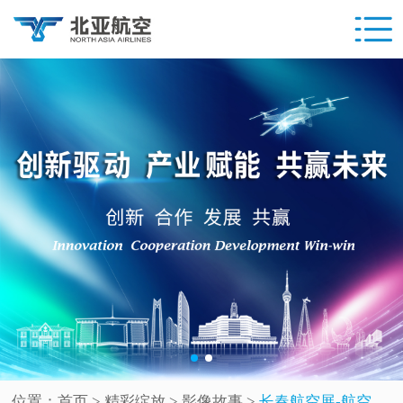
位置：
首页
> 精彩绽放 >
影像故事
>
长春航空展-航空体验周系列之二[航史明志篇]