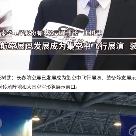
王树武：
长春航空展已发展成为集空中飞行展演、装备静态展
因传承阵地和大国空军形象展示窗口。