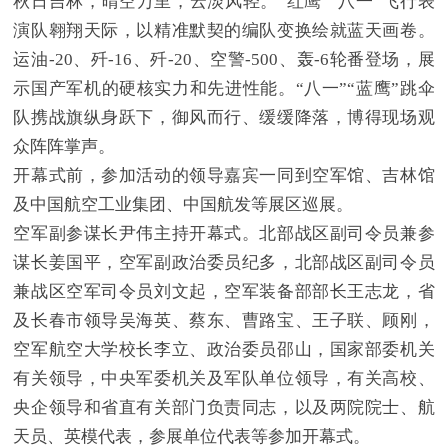
秋日吉林，晴空万里，云淡风轻。“红鹰”“八一”飞行表
演队翱翔天际，以精准默契的编队变换绘就蓝天画卷。
运油-20、歼-16、歼-20、空警-500、轰-6轮番登场，展
示国产军机的硬核实力和先进性能。“八一”“蓝鹰”跳伞
队携战旗纵身跃下，御风而行、缓缓降落，博得现场观
众阵阵掌声。
开幕式前，参加活动的领导嘉宾一同到空军馆、吉林馆
及中国航空工业集团、中国航发等展区巡展。
空军副参谋长尹伟主持开幕式。北部战区副司令员兼参
谋长姜国平，空军副政治委员纪多，北部战区副司令员
兼战区空军司令员刘文起，空军装备部部长王志龙，省
及长春市领导吴海英、蔡东、曹路宝、王子联、顾刚，
空军航空大学校长李立、政治委员邵山，国家部委机关
有关领导，中央军委机关及军队单位领导，有关高校、
央企领导和省直有关部门负责同志，以及两院院士、航
天员、英模代表，参展单位代表等参加开幕式。