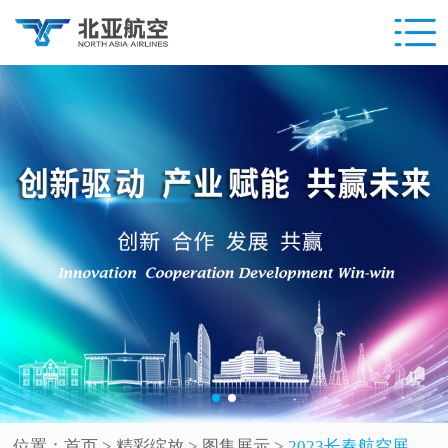
位置：
首页
> 精彩绽放 >
图集展示
>
2023长春航空展开幕