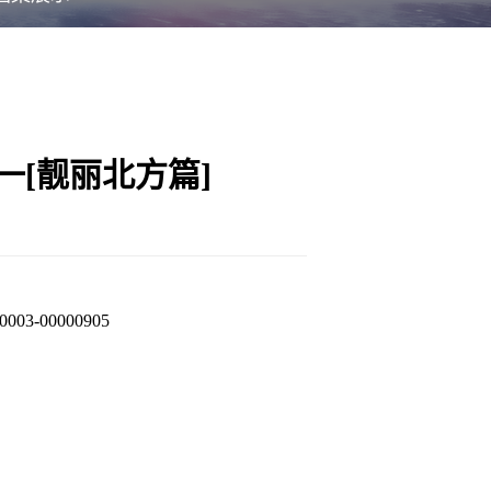
之一[靓丽北方篇]