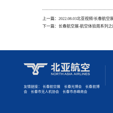
上一篇：
2022.08.03北亚视频/长春
下一篇：
长春航空展-航空体验周系列之四
友情链接：
长春航空展
长春光博会
长春航博
会
长春市无人机协会
长春市赤峰商会