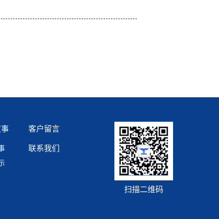
故事
客户留言
联系我们
事
示
扫描二维码